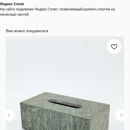
Яндекс Сплит
На сайте подключен Яндекс Сплит, позволяющий разбить платеж на
несколько частей.
ООО "ЛОНАКА"
ИНН: 1683025384
Вам может понравиться
ОГРН:
1251600001641
Каталог
Кухня
Текстиль
Декор
Дом и офис
Освещение
Организация и хранение
Ванна
Покупателям
О нас
Новости и акции
Обмен и возврат
Оплата
Доставка
Гарантии
Контакты
8 927 242 75 02
support@lonaka.ru
8 987 069 00 07
Написать в Telegram
HoReCa