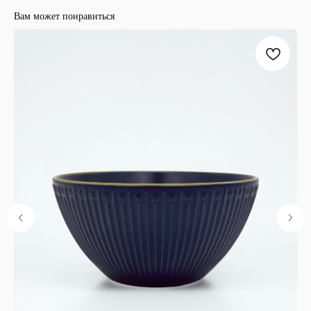
Вам может понравиться
ООО "ЛОНАКА"
ИНН: 1683025384
ОГРН:
1251600001641
Каталог
Кухня
Текстиль
Декор
Дом и офис
Освещение
Организация и хранение
Ванна
Покупателям
О нас
Новости и акции
Обмен и возврат
Оплата
Доставка
Гарантии
Контакты
8 927 242 75 02
support@lonaka.ru
8 987 069 00 07
Написать в Telegram
HoReCa
Подпишитесь на нашу рассылку, чтобы быть в
курсе новостей, акций и спецпредложений: