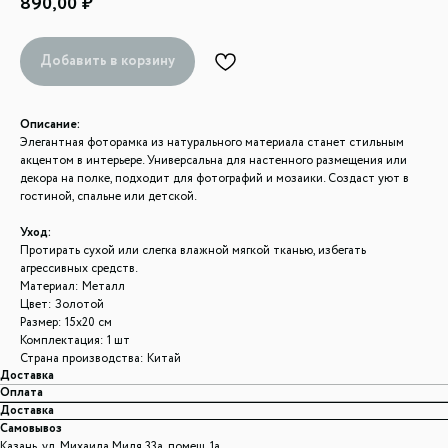
890,00
₽
Добавить в корзину
Описание:
Элегантная фоторамка из натурального материала станет стильным
акцентом в интерьере. Универсальна для настенного размещения или
декора на полке, подходит для фотографий и мозаики. Создаст уют в
гостиной, спальне или детской.
Уход:
Протирать сухой или слегка влажной мягкой тканью, избегать
агрессивных средств.
Материал: Металл
Цвет: Золотой
Размер: 15x20 см
Комплектация: 1 шт
Страна производства: Китай
Доставка
Оплата
Доставка
Самовывоз
Казань, ул. Михаила Миля 33а, помещ. 1а