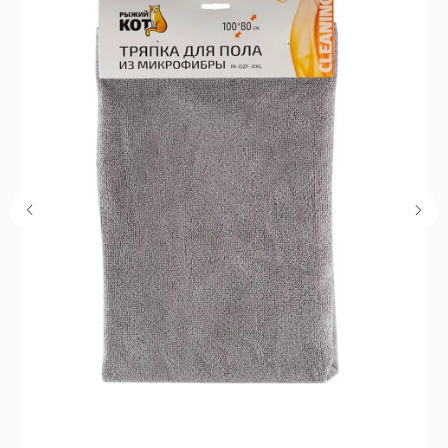
Каталог
Кухня
Текстиль
Декор
Дом и офис
Освещение
Организация и хранение
Ванна
Покупателям
О нас
Новости и акции
Обмен и возврат
Оплата
Доставка
Гарантии
Контакты
8 927 242 75 02
support@lonaka.ru
8 987 069 00 07
Написать в Telegram
HoReCa
Подпишитесь на нашу рассылку, чтобы быть в
курсе новостей, акций и спецпредложений:
Нажимая "Отправить", даю
согласие на обработку