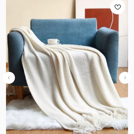
ОГРН:
1251600001641
Каталог
Кухня
Текстиль
Декор
Дом и офис
Освещение
Организация и хранение
Ванна
Покупателям
О нас
Новости и акции
Обмен и возврат
Оплата
Доставка
Гарантии
Контакты
8 927 242 75 02
support@lonaka.ru
8 987 069 00 07
Написать в Telegram
HoReCa
Подпишитесь на нашу рассылку, чтобы быть в
курсе новостей, акций и спецпредложений: