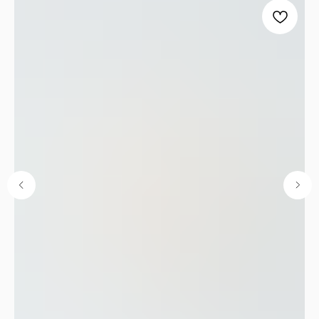
ОГРН:
1251600001641
Каталог
Кухня
Текстиль
Декор
Дом и офис
Освещение
Организация и хранение
Ванна
Покупателям
О нас
Новости и акции
Обмен и возврат
Оплата
Доставка
Гарантии
Контакты
8 927 242 75 02
support@lonaka.ru
8 987 069 00 07
Написать в Telegram
HoReCa
Подпишитесь на нашу рассылку, чтобы быть в
курсе новостей, акций и спецпредложений: