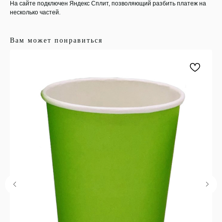
На сайте подключен Яндекс Сплит, позволяющий разбить платеж на
несколько частей.
Вам может понравиться
ООО "ЛОНАКА"
ИНН: 1683025384
ОГРН:
1251600001641
Каталог
Кухня
Текстиль
Декор
Дом и офис
Освещение
Организация и хранение
Ванна
Покупателям
О нас
Новости и акции
Обмен и возврат
Оплата
Доставка
Гарантии
Контакты
8 927 242 75 02
support@lonaka.ru
8 987 069 00 07
Написать в Telegram