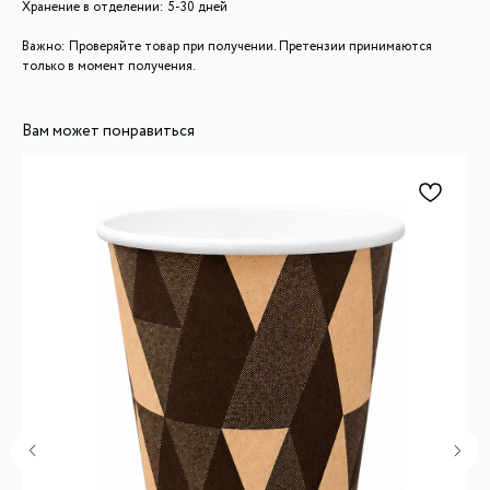
Хранение в отделении: 5-30 дней
Важно: Проверяйте товар при получении. Претензии принимаются
только в момент получения.
Вам может понравиться
ООО "ЛОНАКА"
ИНН: 1683025384
ОГРН: 1251600001641
Каталог
Кухня
Текстиль
Декор
Дом и офис
Освещение
Организация и хранение
Ванна
Покупателям
О нас
Новости и акции
Обмен и возврат
Оплата