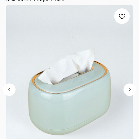
ООО "ЛОНАКА"
ИНН: 1683025384
ОГРН:
1251600001641
Каталог
Кухня
Текстиль
Декор
Дом и офис
Освещение
Организация и хранение
Ванна
Покупателям
О нас
Новости и акции
Обмен и возврат
Оплата
Доставка
Гарантии
Контакты
8 927 242 75 02
support@lonaka.ru
8 987 069 00 07
Написать в Telegram
HoReCa
Подпишитесь на нашу рассылку, чтобы быть в
курсе новостей, акций и спецпредложений: