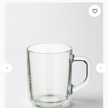
ООО "ЛОНАКА"
ИНН: 1683025384
ОГРН: 1251600001641
Каталог
Кухня
Текстиль
Декор
Дом и офис
Освещение
Организация и хранение
Ванна
Покупателям
О нас
Новости и акции
Обмен и возврат
Оплата
Доставка
Гарантии
Контакты
8 927 242 75 02
support@lonaka.ru
8 987 069 00 07
Написать в Telegram
HoReCa
Подпишитесь на нашу рассылку, чтобы быть в
курсе новостей, акций и спецпредложений: