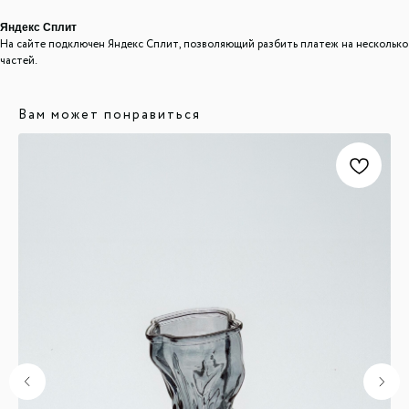
Яндекс Сплит
На сайте подключен Яндекс Сплит, позволяющий разбить платеж на несколько
частей.
ООО "ЛОНАКА"
ИНН: 1683025384
Вам может понравиться
ОГРН: 1251600001641
Каталог
Кухня
Текстиль
Декор
Дом и офис
Освещение
Организация и хранение
Ванна
Покупателям
О нас
Новости и акции
Обмен и возврат
Оплата
Доставка
Гарантии
Контакты
8 927 242 75 02
support@lonaka.ru
8 987 069 00 07
Написать в Telegram