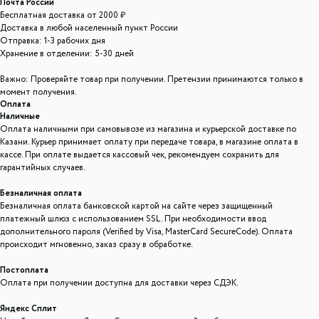
Почта России
Бесплатная доставка от 2000 ₽
Доставка в любой населенный пункт России
Отправка: 1-3 рабочих дня
Хранение в отделении: 5-30 дней
Важно: Проверяйте товар при получении. Претензии принимаются только в
момент получения.
ООО "ЛОНАКА"
Оплата
ИНН: 1683025384
Наличные
ОГРН: 1251600001641
Оплата наличными при самовывозе из магазина и курьерской доставке по
Казани. Курьер принимает оплату при передаче товара, в магазине оплата в
Каталог
кассе. При оплате выдается кассовый чек, рекомендуем сохранить для
гарантийных случаев.
Кухня
Текстиль
Декор
Дом и офис
Освещение
Организация и хранение
Ванна
Безналичная оплата
Безналичная оплата банковской картой на сайте через защищенный
платежный шлюз с использованием SSL. При необходимости ввод
Покупателям
дополнительного пароля (Verified by Visa, MasterCard SecureCode). Оплата
О нас
Новости и акции
Обмен и возврат
Оплата
происходит мгновенно, заказ сразу в обработке.
Доставка
Гарантии
Постоплата
Оплата при получении доступна для доставки через СДЭК.
Контакты
Яндекс Сплит
8 927 242 75 02
support@lonaka.ru