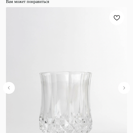
Вам может понравиться
ООО "ЛОНАКА"
ИНН: 1683025384
ОГРН:
1251600001641
Каталог
Кухня
Текстиль
Декор
Дом и офис
Освещение
Организация и хранение
Ванна
Покупателям
О нас
Новости и акции
Обмен и возврат
Оплата
Доставка
Гарантии
Контакты
8 927 242 75 02
support@lonaka.ru
8 987 069 00 07
Написать в Telegram
HoReCa
Подпишитесь на нашу рассылку, чтобы быть в
курсе новостей, акций и спецпредложений: