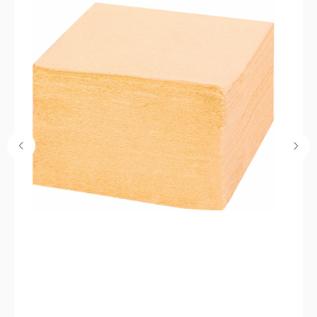
Каталог
Кухня
Текстиль
Декор
Дом и офис
Освещение
Организация и хранение
Ванна
Покупателям
О нас
Новости и акции
Обмен и возврат
Оплата
Доставка
Гарантии
Контакты
8 927 242 75 02
support@lonaka.ru
8 987 069 00 07
Написать в Telegram
HoReCa
Подпишитесь на нашу рассылку, чтобы быть в
курсе новостей, акций и спецпредложений:
Нажимая "Отправить", даю
согласие на обработку
персональных данных
. Подробнее об обработке