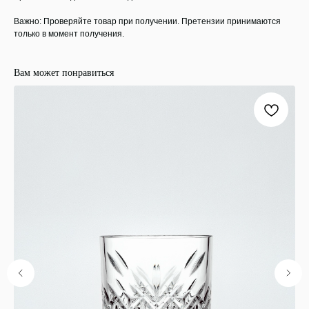
Важно: Проверяйте товар при получении. Претензии принимаются
только в момент получения.
Вам может понравиться
ООО "ЛОНАКА"
ИНН: 1683025384
ОГРН:
1251600001641
Каталог
Кухня
Текстиль
Декор
Дом и офис
Освещение
Организация и хранение
Ванна
Покупателям
О нас
Новости и акции
Обмен и возврат
Оплата
Доставка
Гарантии