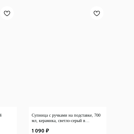
4
Супница с ручками на подставке, 700
мл, керамика, светло-серый в
крапинку, 4 шт
1 090
₽