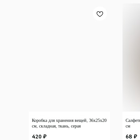
Коробка для хранения вещей, 36х25х20
Салфетк
см, складная, ткань, серая
см
420
68
₽
₽