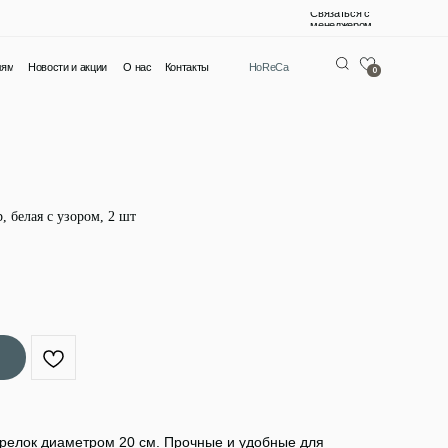
Связаться с
менеджером
О нас
Контакты
HoReCa
0
, белая с узором, 2 шт
релок диаметром 20 см. Прочные и удобные для