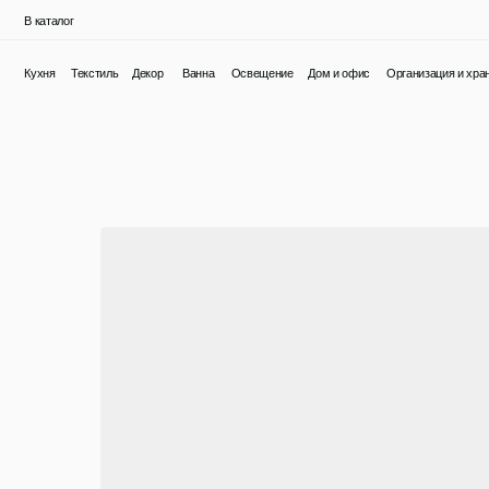
В каталог
Кухня
Текстиль
Декор
Ванна
Освещение
Дом и офис
Организация и хранение