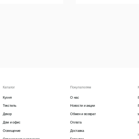
Покупателям
Контакты
О нас
8 927 242 75 02
Новости и акции
8 987 069 00 07
Обмен и возврат
support@lonaka.ru
фис
Оплата
Написать в Telegram
ие
Доставка
HoReCa
ция и хранение
Гарантии
тка
komarovaeee
Политика конфиденциальности