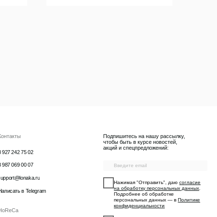
Подпишитесь на нашу рассылку,
чтобы быть в курсе новостей,
акций и спецпредложений:
Нажимая "Отправить", даю
согласие
на обработку персональных данных
.
Подробнее об обработке
персональных данных — в
Политике
конфиденциальности
Даю
согласие на получение рекламно-
информационных материалов
Отправить
Публичная оферта
Наверх