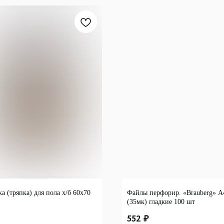
а (тряпка) для пола х/б 60х70
Файлы перфорир. «Brauberg» А
(35мк) гладкие 100 шт
552
₽