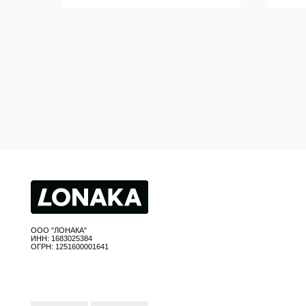
Каталог
Кухня
ООО "ЛОНАКА"
Текстиль
ИНН: 1683025384
ОГРН: 1251600001641
Декор
Дом и о
Освещен
Организа
Ванна
© Все права защищены
Разрабо
сайта: