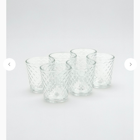
Каталог
Кухня
Текстиль
Декор
Дом и офис
Освещение
Организация и хранение
Ванна
Покупателям
О нас
Новости и акции
Обмен и возврат
Оплата
Доставка
Гарантии
Контакты
8 927 242 75 02
support@lonaka.ru
8 987 069 00 07
Написать в Telegram
HoReCa
Подпишитесь на нашу рассылку, чтобы быть в
курсе новостей, акций и спецпредложений:
Нажимая "Отправить", даю
согласие на обработку