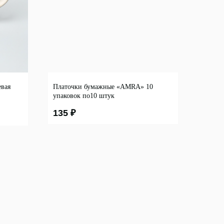
евая
Платочки бумажные «AMRA» 10
упаковок по10 штук
135
₽
Подпишитесь на нашу рассылку,
чтобы быть в курсе новостей,
акций и спецпредложений:
Нажимая "Отправить", даю
согласие
на обработку персональных данных
.
Подробнее об обработке
персональных данных — в
Политике