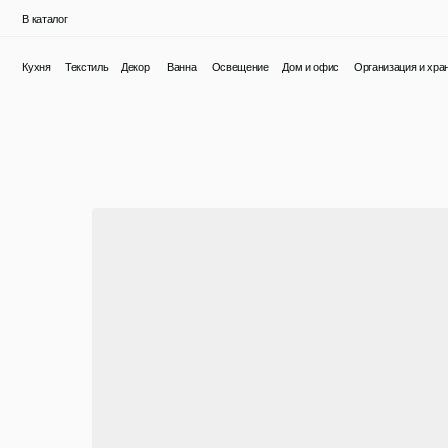
В каталог
Кухня
Текстиль
Декор
Ванна
Освещение
Дом и офис
Организация и хранение