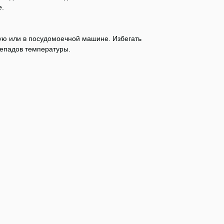
е.
ую или в посудомоечной машине. Избегать
репадов температуры.