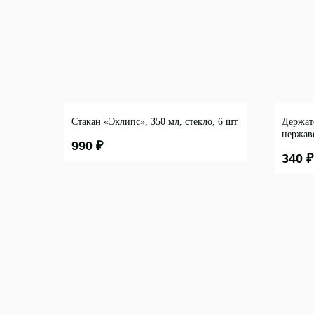
Стакан «Эклипс», 350 мл, стекло, 6 шт
Держате
нержав
990
₽
340
₽
Каталог
Кухня
ООО "ЛОНАКА"
Текстиль
ИНН: 1683025384
ОГРН: 1251600001641
Декор
Дом и о
Освещен