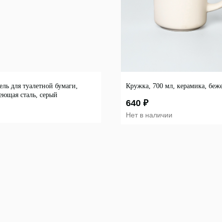
ль для туалетной бумаги,
Кружка, 700 мл, керамика, беж
еющая сталь, серый
640
₽
Нет в наличии
Покупателям
Контакты
О нас
8 927 242 75 02
Новости и акции
8 987 069 00 07
Обмен и возврат
support@lonaka.ru
фис
Оплата
Написать в Telegram
ие
Доставка