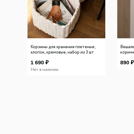
Корзины для хранения плетеные,
Вешалк
хлопок, кремовые, набор из 3 шт
коричн
1 690
₽
890
₽
Каталог
Нет в наличии
Кухня
ООО "ЛОНАКА"
Текстиль
ИНН: 1683025384
ОГРН: 1251600001641
Декор
Дом и оф
Освеще
Организ
хранени
Ванна