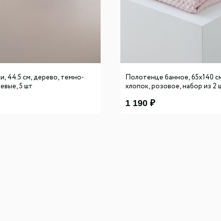
и, 44.5 см, дерево, темно-
Полотенце банное, 65х140 см
евые, 5 шт
хлопок, розовое, набор из 2 
1 190
₽
Покупателям
Контакты
О нас
8 927 242 75 02
Новости и акции
8 987 069 00 07
Обмен и возврат
support@lonaka.ru
ис
Оплата
Написать в Telegram
ние
Доставка
HoReCa
ация и
Гарантии
е