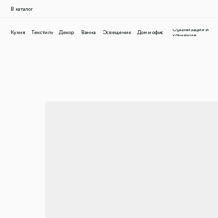
В каталог
Организация и
Кухня
Текстиль
Декор
Ванна
Освещение
Дом и офис
хранение