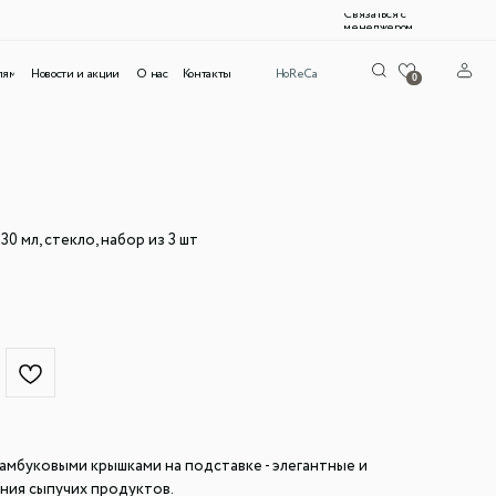
Связаться с
менеджером
и
О нас
Контакты
HoReCa
0
30 мл, стекло, набор из 3 шт
бамбуковыми крышками на подставке - элегантные и
ния сыпучих продуктов.