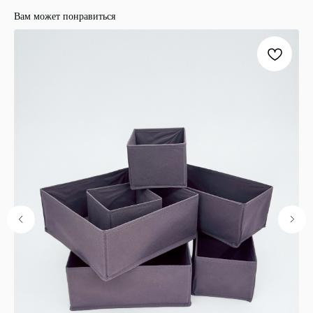
Вам может понравиться
ООО "ЛОНАКА"
ИНН: 1683025384
ОГРН:
1251600001641
Каталог
Кухня
Текстиль
Декор
Дом и офис
Освещение
Организация и хранение
Ванна
Покупателям
О нас
Новости и акции
Обмен и возврат
Оплата
Доставка
Гарантии
Контакты
8 927 242 75 02
support@lonaka.ru
8 987 069 00 07
Написать в Telegram
HoReCa
Подпишитесь на нашу рассылку, чтобы быть в
курсе новостей, акций и спецпредложений: