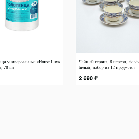
нца универсальные «House Lux»
Чайный сервиз, 6 персон, фарф
м, 70 шт
белый, набор из 12 предметов
2 690
₽
Покупателям
Контакты
О нас
8 927 242 75 02
Новости и акции
8 987 069 00 07
Обмен и возврат
support@lonaka.ru
фис
Оплата
Написать в Telegram
ие
Доставка
HoReCa
ция и хранение
Гарантии