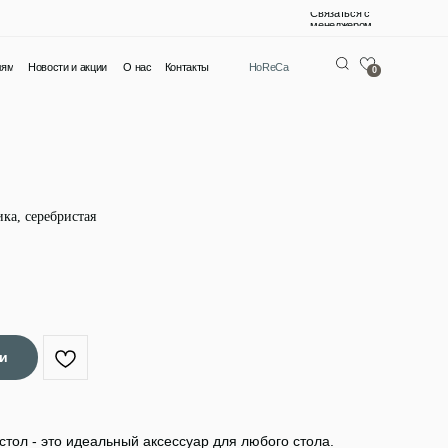
Связаться с
менеджером
О нас
Контакты
HoReCa
0
ка, серебристая
тол - это идеальный аксессуар для любого стола.