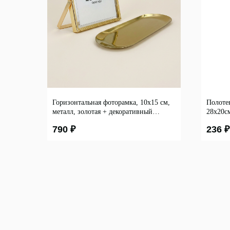
Горизонтальная фоторамка, 10x15 см,
Полоте
металл, золотая + декоративный
28х20с
поднос, 24x10 см
790
₽
236
₽
Каталог
Кухня
ООО "ЛОНАКА"
Текстиль
ИНН: 1683025384
ОГРН: 1251600001641
Декор
Дом и о
Освещен
Организа
Ванна