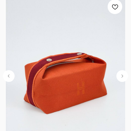
ООО "ЛОНАКА"
ИНН: 1683025384
ОГРН:
1251600001641
Каталог
Кухня
Текстиль
Декор
Дом и офис
Освещение
Организация и хранение
Ванна
Покупателям
О нас
Новости и акции
Обмен и возврат
Оплата
Доставка
Гарантии
Контакты
8 927 242 75 02
support@lonaka.ru
8 987 069 00 07
Написать в Telegram
HoReCa
Подпишитесь на нашу рассылку, чтобы быть в
курсе новостей, акций и спецпредложений: