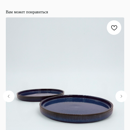
Вам может понравиться
ООО "ЛОНАКА"
ИНН: 1683025384
ОГРН:
1251600001641
Каталог
Кухня
Текстиль
Декор
Дом и офис
Освещение
Организация и хранение
Ванна
Покупателям
О нас
Новости и акции
Обмен и возврат
Оплата
Доставка
Гарантии
Контакты
8 927 242 75 02
support@lonaka.ru
8 987 069 00 07
Написать в Telegram
HoReCa
Подпишитесь на нашу рассылку, чтобы быть в