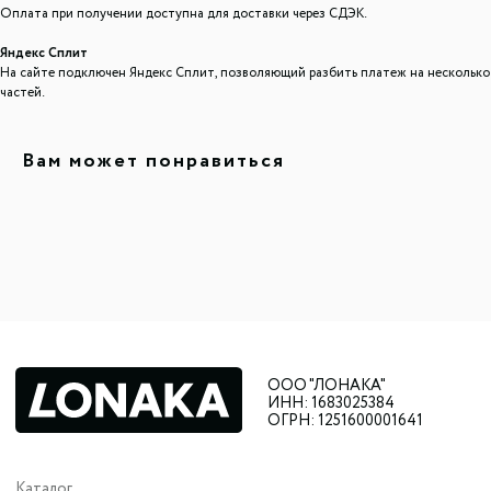
Контакты
Оплата при получении доступна для доставки через СДЭК.
8 927 242 75 02
support@lonaka.ru
Яндекс Сплит
8 987 069 00 07
Написать в Telegram
На сайте подключен Яндекс Сплит, позволяющий разбить платеж на несколько
частей.
HoReCa
Вам может понравиться
Подпишитесь на нашу рассылку, чтобы быть в
курсе новостей, акций и спецпредложений:
Нажимая "Отправить", даю
согласие на обработку
персональных данных
. Подробнее об обработке
персональных данных — в
Политике
конфиденциальности
Даю
согласие на получение рекламно-информационных
материалов
Отправить