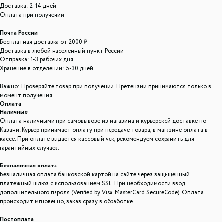
Доставка: 2-14 дней
Оплата при получении
Почта России
Бесплатная доставка от 2000 ₽
Доставка в любой населенный пункт России
Отправка: 1-3 рабочих дня
Хранение в отделении: 5-30 дней
Важно: Проверяйте товар при получении. Претензии принимаются только в
ООО "ЛОНАКА"
момент получения.
ИНН: 1683025384
Оплата
ОГРН: 1251600001641
Наличные
Оплата наличными при самовывозе из магазина и курьерской доставке по
Каталог
Казани. Курьер принимает оплату при передаче товара, в магазине оплата в
кассе. При оплате выдается кассовый чек, рекомендуем сохранить для
Кухня
Текстиль
Декор
Дом и офис
Освещение
гарантийных случаев.
Организация и хранение
Ванна
Безналичная оплата
Безналичная оплата банковской картой на сайте через защищенный
Покупателям
платежный шлюз с использованием SSL. При необходимости ввод
О нас
Новости и акции
Обмен и возврат
Оплата
дополнительного пароля (Verified by Visa, MasterCard SecureCode). Оплата
происходит мгновенно, заказ сразу в обработке.
Доставка
Гарантии
Постоплата