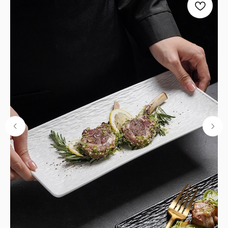
ИНН: 1683025384
ОГРН: 1251600001641
Каталог
Кухня
Текстиль
Декор
Дом и офис
Освещение
Организация и хранение
Ванна
Покупателям
О нас
Новости и акции
Обмен и возврат
Оплата
Доставка
Гарантии
Контакты
8 927 242 75 02
support@lonaka.ru
8 987 069 00 07
Написать в Telegram
HoReCa
Подпишитесь на нашу рассылку, чтобы быть в
курсе новостей, акций и спецпредложений: