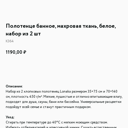
Полотенце банное, махровая ткань, белое,
набор из 2 шт
К364
1190,00
₽
Добавить в корзину
Описание:
Набор из 2 хлопковых полотенец Lonaka размером 35×75 см и 70×140
см, плотность 450 г/м². Мягкие, пушистые и отлично впитывающие влагу,
подходят для душа, сауны, бани или бассейна. Универсальные расцветки
подойдут всей семье и станут практичным подарком.
Уход:
Стирать при температуре до 40°C с мягким моющим средством.
Избегать отбеливателей и агрессивной химии. Сушить естественным