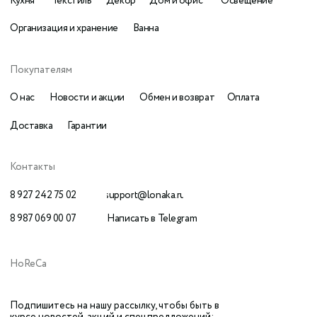
Разработка
komarovaeee
Публичная оферта
сайта:
Наверх