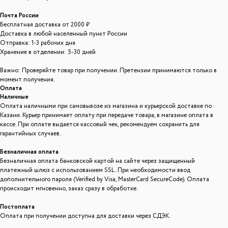
Почта России
Бесплатная доставка от 2000 ₽
Доставка в любой населенный пункт России
Отправка: 1-3 рабочих дня
Хранение в отделении: 5-30 дней
Важно: Проверяйте товар при получении. Претензии принимаются только в
момент получения.
ООО "ЛОНАКА"
Оплата
ИНН: 1683025384
ОГРН: 1251600001641
Наличные
Оплата наличными при самовывозе из магазина и курьерской доставке по
Казани. Курьер принимает оплату при передаче товара, в магазине оплата в
Каталог
кассе. При оплате выдается кассовый чек, рекомендуем сохранить для
Кухня
Текстиль
Декор
Дом и офис
Освещение
гарантийных случаев.
Организация и хранение
Ванна
Безналичная оплата
Безналичная оплата банковской картой на сайте через защищенный
Покупателям
платежный шлюз с использованием SSL. При необходимости ввод
дополнительного пароля (Verified by Visa, MasterCard SecureCode). Оплата
О нас
Новости и акции
Обмен и возврат
Оплата
происходит мгновенно, заказ сразу в обработке.
Доставка
Гарантии
Постоплата
Оплата при получении доступна для доставки через СДЭК.
Контакты