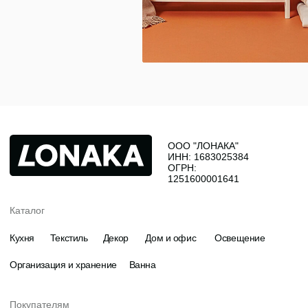
Организация и хранение
Ванна
Покупателям
О нас
Новости и акции
Обмен и возврат
Оплата
Доставка
Гарантии
Контакты
8 927 242 75 02
support@lonaka.ru
8 987 069 00 07
Написать в Telegram
HoReCa
Подпишитесь на нашу рассылку, чтобы быть в
курсе новостей, акций и спецпредложений:
Нажимая "Отправить", даю
согласие на обработку
персональных данных
. Подробнее об обработке
персональных данных — в
Политике
конфиденциальности
Даю
согласие на получение рекламно-