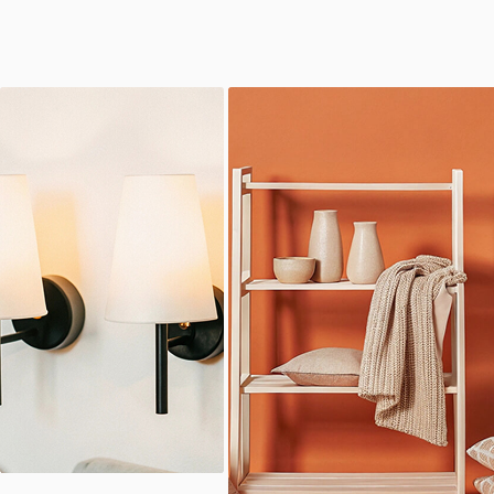
ООО "ЛОНАКА"
ИНН: 1683025384
ОГРН:
1251600001641
Каталог
Кухня
Текстиль
Декор
Дом и офис
Освещение