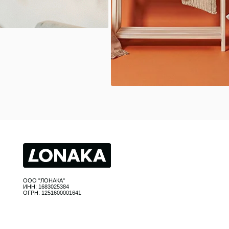
Каталог
Кухня
ООО "ЛОНАКА"
Текстиль
ИНН: 1683025384
ОГРН: 1251600001641
Декор
Дом и о
Освещен
Организа
Ванна