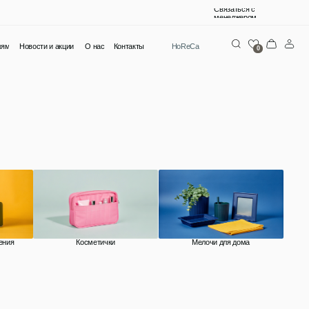
Связаться с
менеджером
О нас
Контакты
HoReCa
0
Косметички
Мелочи для дома