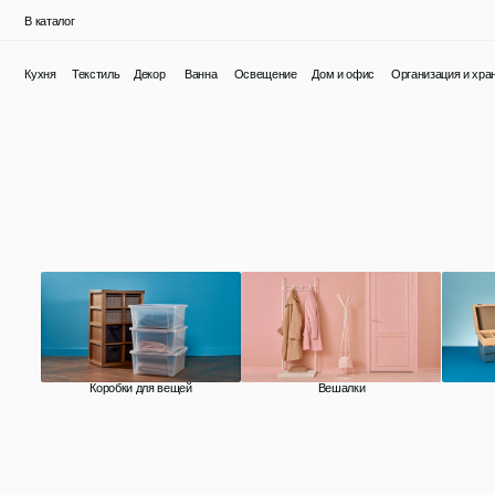
В каталог
Кухня
Текстиль
Декор
Ванна
Освещение
Дом и офис
Организация и хранение
Коробки для вещей
Вешалки
Шкату