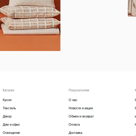
Покупателям
Контакты
О нас
8 927 242 75 02
Новости и акции
8 987 069 00 07
Обмен и возврат
support@lonaka.ru
фис
Оплата
Написать в Telegram
ие
Доставка
HoReCa
ция и хранение
Гарантии